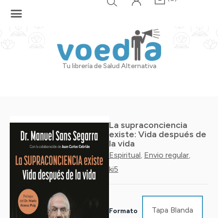
Ir
al
contenido
Tu librería de Salud Alternativa
La supraconciencia
existe: Vida después de
la vida
Espiritual
Envio regular
,
,
ki5
La
supraconciencia
existe:
Tapa Blanda
Formato
Vida