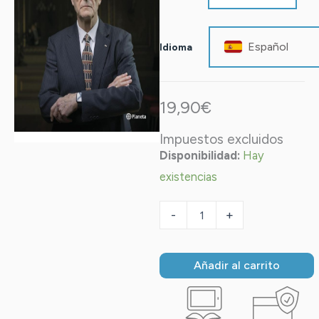
después
de
la
Español
Idioma
vida
cantidad
19,90
€
Impuestos excluidos
Disponibilidad:
Hay
existencias
-
+
Añadir al carrito