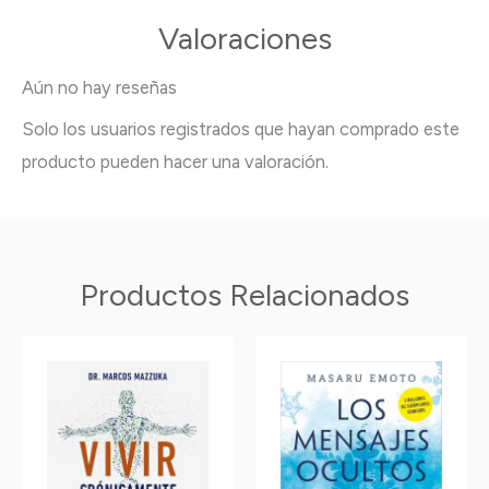
Valoraciones
Aún no hay reseñas
Solo los usuarios registrados que hayan comprado este
producto pueden hacer una valoración.
Productos Relacionados
Este
Este
producto
producto
tiene
tiene
múltiples
múltiples
variantes.
variantes.