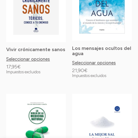
Las
Las
opciones
opciones
se
se
pueden
pueden
elegir
elegir
Los mensajes ocultos del
Vivir crónicamente sanos
en
en
agua
Seleccionar opciones
la
la
Seleccionar opciones
17,95
€
21,90
€
página
página
Impuestos excluidos
Impuestos excluidos
de
de
producto
producto
Este
Este
producto
producto
tiene
tiene
múltiples
múltiples
variantes.
variantes.