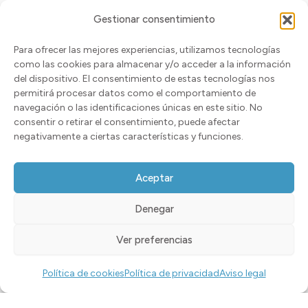
Las
Las
Gestionar consentimiento
opciones
opciones
Para ofrecer las mejores experiencias, utilizamos tecnologías
La biblia de la medicina
se
se
natural
como las cookies para almacenar y/o acceder a la información
pueden
pueden
del dispositivo. El consentimiento de estas tecnologías nos
Seleccionar opciones
permitirá procesar datos como el comportamiento de
La mejor sal. Agua de
elegir
elegir
22,90
€
mar
navegación o las identificaciones únicas en este sitio. No
Impuestos excluidos
en
en
consentir o retirar el consentimiento, puede afectar
Seleccionar opciones
negativamente a ciertas características y funciones.
la
la
5,00
€
Impuestos excluidos
página
página
Aceptar
de
de
producto
producto
Denegar
Distribuciones Samvete S.L.
Mapa de distribuidores
C/Princesa 31 2º-3. Madrid 28008
Ver preferencias
0
Política de Privacidad
B13889324
Política de Cookies
Política de cookies
Política de privacidad
Aviso legal
Términos y Condiciones