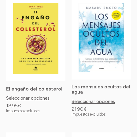
Este
Este
producto
producto
tiene
tiene
múltiples
múltiples
variantes.
variantes.
Las
Las
opciones
opciones
se
se
pueden
pueden
elegir
elegir
Los mensajes ocultos del
El engaño del colesterol
en
en
agua
Seleccionar opciones
la
la
Seleccionar opciones
18,95
€
21,90
€
página
página
Impuestos excluidos
Impuestos excluidos
de
de
producto
producto
Este
Este