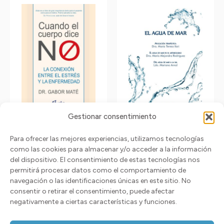
producto
producto
tiene
tiene
múltiples
múltiples
variantes.
variantes.
Las
Las
opciones
opciones
se
se
Gestionar consentimiento
pueden
pueden
elegir
elegir
Cuando el cuerpo dice
El agua de mar
Para ofrecer las mejores experiencias, utilizamos tecnologías
no
en
en
como las cookies para almacenar y/o acceder a la información
Seleccionar opciones
Seleccionar opciones
del dispositivo. El consentimiento de estas tecnologías nos
la
la
15,90
€
permitirá procesar datos como el comportamiento de
18,00
€
Impuestos excluidos
página
página
Impuestos excluidos
navegación o las identificaciones únicas en este sitio. No
consentir o retirar el consentimiento, puede afectar
de
de
negativamente a ciertas características y funciones.
producto
producto