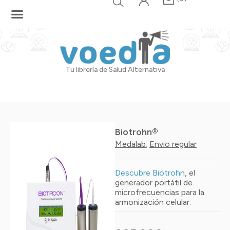
Ir
al
contenido
Tu librería de Salud Alternativa
Biotrohn®
Medalab
Envio regular
,
Descubre Biotrohn
, el
generador portátil de
microfrecuencias para la
armonización celular.