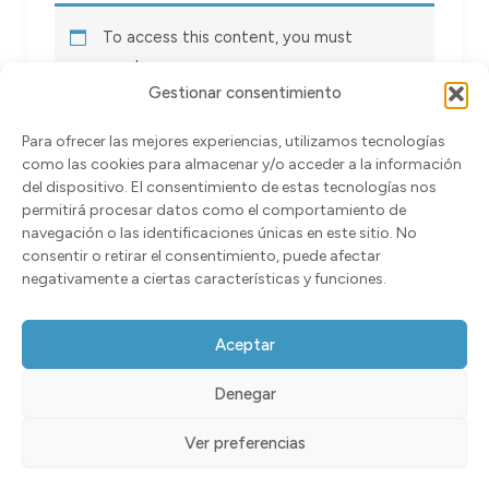
To access this content, you must
purchase
Gestionar consentimiento
Salud Conseguida – E-book-multimedia,
Espanol
Para ofrecer las mejores experiencias, utilizamos tecnologías
.
como las cookies para almacenar y/o acceder a la información
del dispositivo. El consentimiento de estas tecnologías nos
permitirá procesar datos como el comportamiento de
navegación o las identificaciones únicas en este sitio. No
consentir o retirar el consentimiento, puede afectar
negativamente a ciertas características y funciones.
Distribuciones Samvete S.L.
Mapa de distribuidores
Aceptar
C/Princesa 31 2º-3. Madrid 28008
Política de Privacidad
B13889324
Denegar
Política de Cookies
Términos y Condiciones
Ver preferencias
0
Métodos de pago